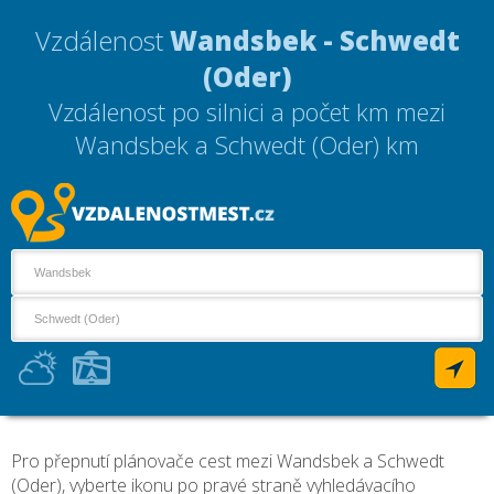
Vzdálenost
Wandsbek - Schwedt
(Oder)
Vzdálenost po silnici a počet km mezi
Wandsbek a Schwedt (Oder)
km
Pro přepnutí plánovače cest mezi Wandsbek a Schwedt
(Oder), vyberte ikonu po pravé straně vyhledávacího