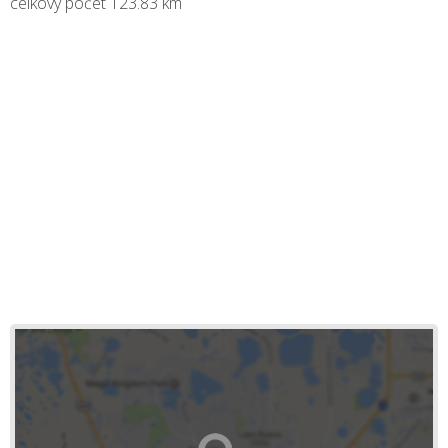
celkový počet
123.83
km