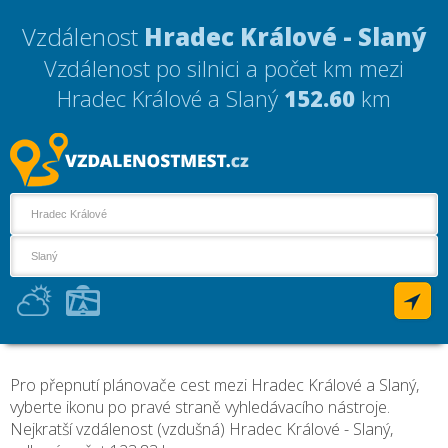
Vzdálenost
Hradec Králové - Slaný
Vzdálenost po silnici a počet km mezi
Hradec Králové a Slaný
152.60
km
Pro přepnutí plánovače cest mezi Hradec Králové a Slaný,
vyberte ikonu po pravé straně vyhledávacího nástroje.
Nejkratší vzdálenost (vzdušná) Hradec Králové - Slaný,